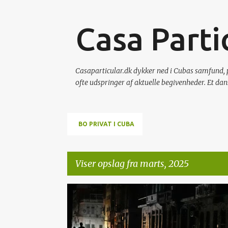
Casa Parti
Casaparticular.dk dykker ned i Cubas samfund, 
ofte udspringer af aktuelle begivenheder. Et dan
BO PRIVAT I CUBA
Viser opslag fra marts, 2025
O
ENERGI
KOMMUNIKATION
p