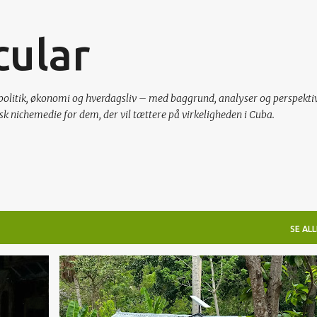
Gå videre til hovedindholdet
cular
politik, økonomi og hverdagsliv – med baggrund, analyser og perspektiv
sk nichemedie for dem, der vil tættere på virkeligheden i Cuba.
SE ALL
KOMMUNIKATION