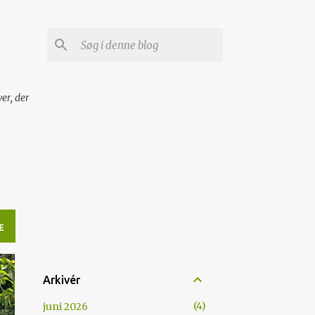
er, der
E
Arkivér
4
juni 2026