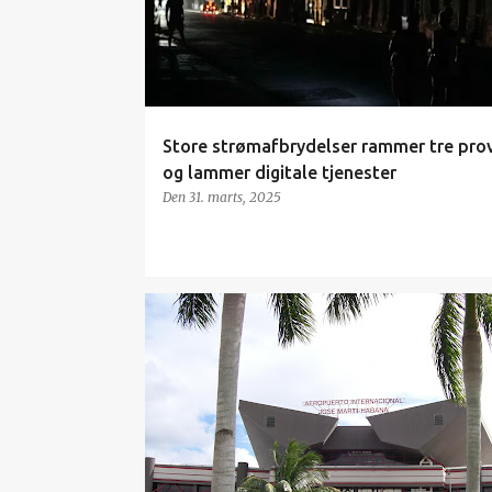
s
l
a
g
Store strømafbrydelser rammer tre prov
og lammer digitale tjenester
Den 31. marts, 2025
ENERGI
TRANSPORT